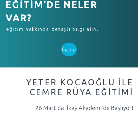
EĞİTİM'DE NELER
VAR?
eğitim hakkında detaylı bilgi alın.
İncele
YETER KOCAOĞLU ILE
CEMRE RÜYA EĞITIMI
26 Mart'da İlkay Akademi’de Başlıyor!